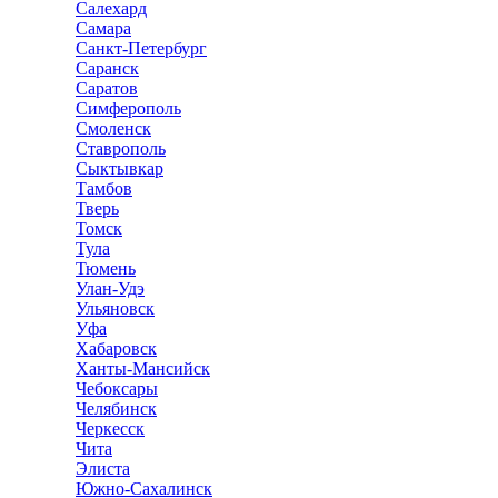
Салехард
Самара
Санкт-Петербург
Саранск
Саратов
Симферополь
Смоленск
Ставрополь
Сыктывкар
Тамбов
Тверь
Томск
Тула
Тюмень
Улан-Удэ
Ульяновск
Уфа
Хабаровск
Ханты-Мансийск
Чебоксары
Челябинск
Черкесск
Чита
Элиста
Южно-Сахалинск