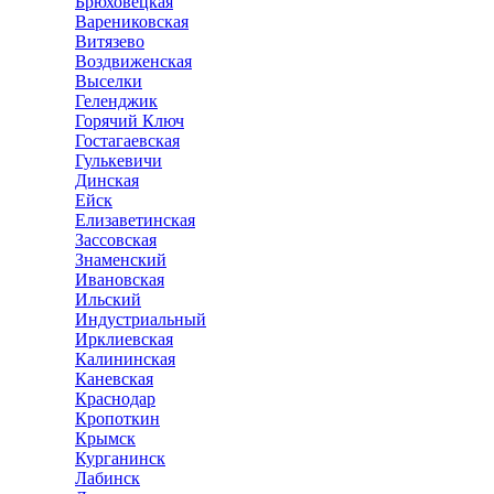
Брюховецкая
Варениковская
Витязево
Воздвиженская
Выселки
Геленджик
Горячий Ключ
Гостагаевская
Гулькевичи
Динская
Ейск
Елизаветинская
Зассовская
Знаменский
Ивановская
Ильский
Индустриальный
Ирклиевская
Калининская
Каневская
Краснодар
Кропоткин
Крымск
Курганинск
Лабинск