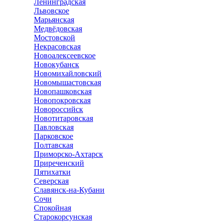
Ленинградская
Львовское
Марьянская
Медвёдовская
Мостовской
Некрасовская
Новоалексеевское
Новокубанск
Новомихайловский
Новомышастовская
Новопашковская
Новопокровская
Новороссийск
Новотитаровская
Павловская
Парковское
Полтавская
Приморско-Ахтарск
Приреченский
Пятихатки
Северская
Славянск-на-Кубани
Сочи
Спокойная
Старокорсунская