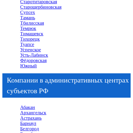
Старотитаровская
Старощербиновская
Супсех
Тамань
Тбилисская
Темрюк
Тимашевск
Тихорецк
Туапсе
Успенское
Усть-Лабинск
Фёдоровская
Южный
Компании в административных центрах
субъектов РФ
Абакан
Архангельск
Астрахань
Барнаул
Белгород