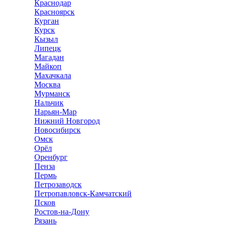
Краснодар
Красноярск
Курган
Курск
Кызыл
Липецк
Магадан
Майкоп
Махачкала
Москва
Мурманск
Нальчик
Нарьян-Мар
Нижний Новгород
Новосибирск
Омск
Орёл
Оренбург
Пенза
Пермь
Петрозаводск
Петропавловск-Камчатский
Псков
Ростов-на-Дону
Рязань