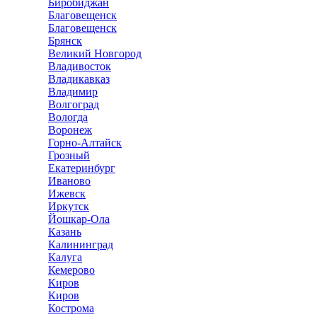
Биробиджан
Благовещенск
Благовещенск
Брянск
Великий Новгород
Владивосток
Владикавказ
Владимир
Волгоград
Вологда
Воронеж
Горно-Алтайск
Грозный
Екатеринбург
Иваново
Ижевск
Иркутск
Йошкар-Ола
Казань
Калининград
Калуга
Кемерово
Киров
Киров
Кострома