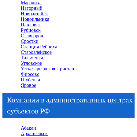
Маралиха
Нагорный
Новоалтайск
Новоильинка
Павловск
Рубцовск
Славгород
Сростки
Станция Ребриха
Староалейское
Тальменка
Угловское
Усть-Чарышская Пристань
Фирсово
Шубенка
Яровое
Компании в административных центрах
субъектов РФ
Абакан
Архангельск