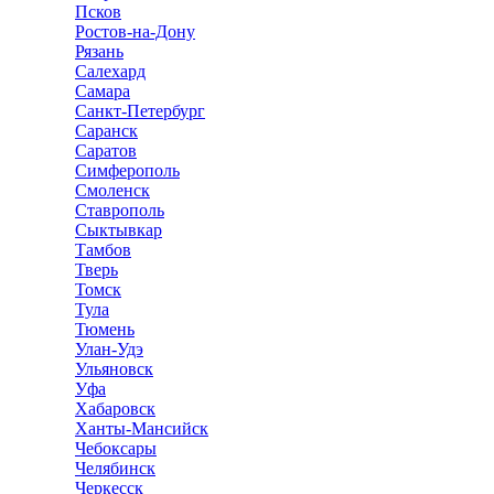
Псков
Ростов-на-Дону
Рязань
Салехард
Самара
Санкт-Петербург
Саранск
Саратов
Симферополь
Смоленск
Ставрополь
Сыктывкар
Тамбов
Тверь
Томск
Тула
Тюмень
Улан-Удэ
Ульяновск
Уфа
Хабаровск
Ханты-Мансийск
Чебоксары
Челябинск
Черкесск