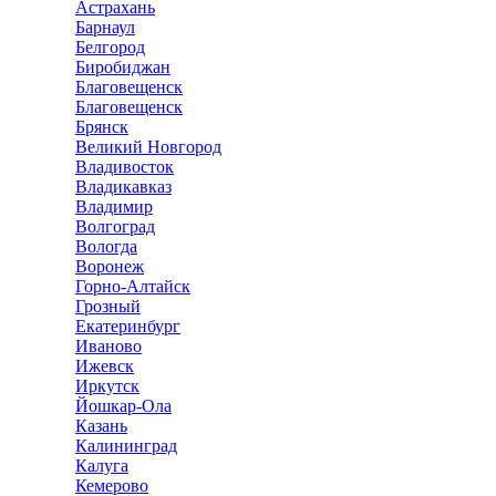
Астрахань
Барнаул
Белгород
Биробиджан
Благовещенск
Благовещенск
Брянск
Великий Новгород
Владивосток
Владикавказ
Владимир
Волгоград
Вологда
Воронеж
Горно-Алтайск
Грозный
Екатеринбург
Иваново
Ижевск
Иркутск
Йошкар-Ола
Казань
Калининград
Калуга
Кемерово