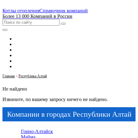
Котлы отопления
Справочник компаний
Более 13 000 Компаний в России
Выбрать город
Москва
Санкт-Петербург
Екатеринбург
Новосибирск
Казань
Главная
»
Республика Алтай
Не найдено
Извините, по вашему запросу ничего не найдено.
Компании в городах Республики Алтай
Горно-Алтайск
Майма