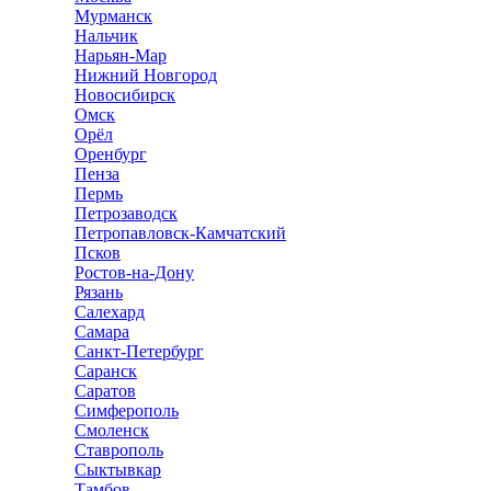
Мурманск
Нальчик
Нарьян-Мар
Нижний Новгород
Новосибирск
Омск
Орёл
Оренбург
Пенза
Пермь
Петрозаводск
Петропавловск-Камчатский
Псков
Ростов-на-Дону
Рязань
Салехард
Самара
Санкт-Петербург
Саранск
Саратов
Симферополь
Смоленск
Ставрополь
Сыктывкар
Тамбов