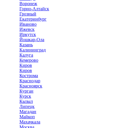
Воронеж
Горно-Алтайск
Грозный
Екатеринбург
Иваново
Ижевск
Иркутск
Йошкар-Ола
Казань
Калининград
Калуга
Кемерово
Киров
Киров
Кострома
Краснодар
Красноярск
Курган
Курск
Кызыл
Липецк
Магадан
Майкоп
Махачкала
Москва