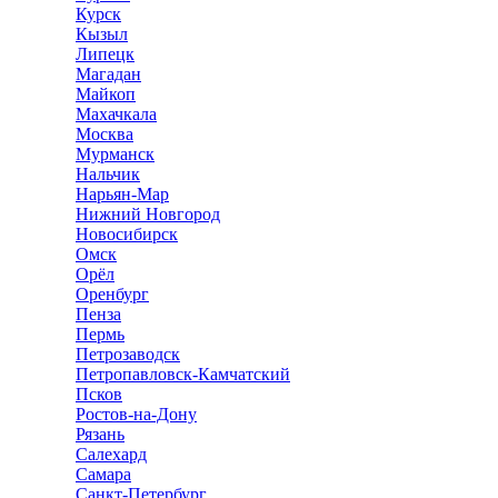
Курск
Кызыл
Липецк
Магадан
Майкоп
Махачкала
Москва
Мурманск
Нальчик
Нарьян-Мар
Нижний Новгород
Новосибирск
Омск
Орёл
Оренбург
Пенза
Пермь
Петрозаводск
Петропавловск-Камчатский
Псков
Ростов-на-Дону
Рязань
Салехард
Самара
Санкт-Петербург