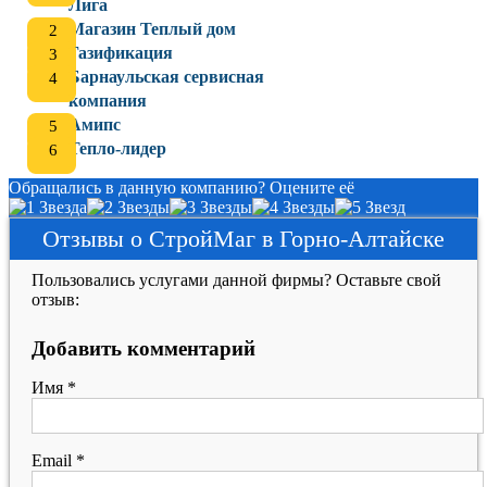
Лига
Магазин Теплый дом
Газификация
Барнаульская сервисная
компания
Амипс
Тепло-лидер
Обращались в данную компанию? Оцените её
Отзывы о СтройМаг в Горно-Алтайске
Пользовались услугами данной фирмы? Оставьте свой
отзыв:
Добавить комментарий
Имя
*
Email
*