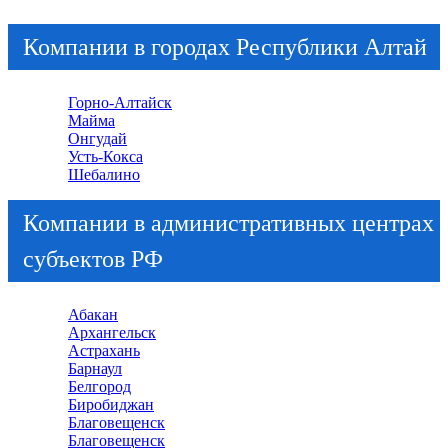
Компании в городах Республики Алтай
Горно-Алтайск
Майма
Онгудай
Усть-Кокса
Шебалино
Компании в административных центрах
субъектов РФ
Абакан
Архангельск
Астрахань
Барнаул
Белгород
Биробиджан
Благовещенск
Благовещенск