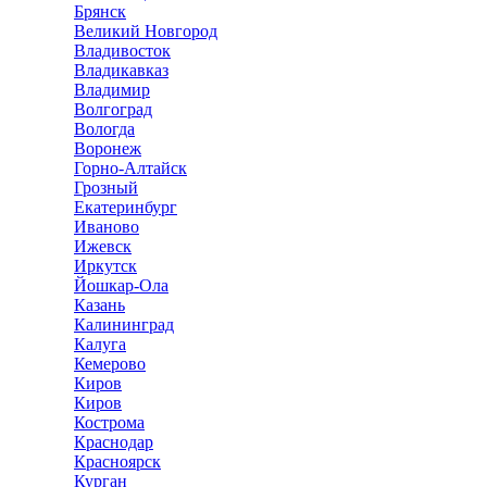
Брянск
Великий Новгород
Владивосток
Владикавказ
Владимир
Волгоград
Вологда
Воронеж
Горно-Алтайск
Грозный
Екатеринбург
Иваново
Ижевск
Иркутск
Йошкар-Ола
Казань
Калининград
Калуга
Кемерово
Киров
Киров
Кострома
Краснодар
Красноярск
Курган