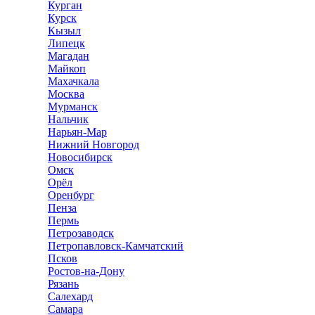
Курган
Курск
Кызыл
Липецк
Магадан
Майкоп
Махачкала
Москва
Мурманск
Нальчик
Нарьян-Мар
Нижний Новгород
Новосибирск
Омск
Орёл
Оренбург
Пенза
Пермь
Петрозаводск
Петропавловск-Камчатский
Псков
Ростов-на-Дону
Рязань
Салехард
Самара