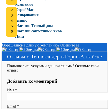
компания
СтройМаг
Газификация
Амипс
Магазин Теплый дом
Магазин сантехники Аква
Лига
Обращались в данную компанию? Оцените её
Отзывы о Тепло-лидер в Горно-Алтайске
Пользовались услугами данной фирмы? Оставьте свой
отзыв:
Добавить комментарий
Имя
*
Email
*