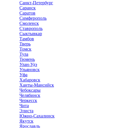
Санкт-Петербург
Саранск
Саратов
Симферополь
Смоленск
Ставрополь
Сыктывкар
Тамбов
Тверь
Томск
Тула
Тюмень
Улан-Удэ
Ульяновск
Уфа
Хабаровск
Ханты-Мансийск
Чебоксары
Челябинск
Черкесск
Чита
Элиста
Южно-Сахалинск
Якутск
Ярославль