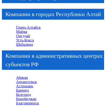
Компании в городах Республики Алтай
Горно-Алтайск
Майма
Онгудай
Усть-Кокса
Шебалино
Компании в административных центрах
субъектов РФ
Абакан
Архангельск
Астрахань
Барнаул
Белгород
Биробиджан
Благовещенск