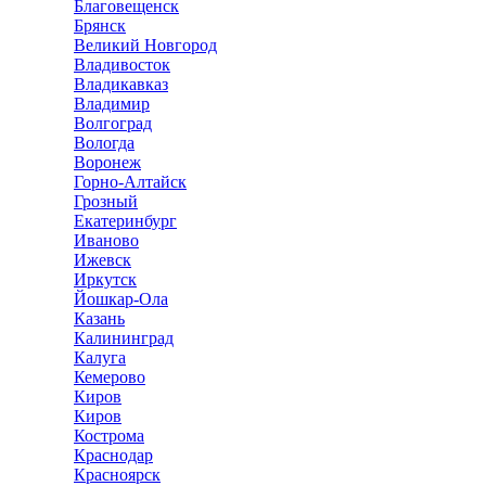
Благовещенск
Брянск
Великий Новгород
Владивосток
Владикавказ
Владимир
Волгоград
Вологда
Воронеж
Горно-Алтайск
Грозный
Екатеринбург
Иваново
Ижевск
Иркутск
Йошкар-Ола
Казань
Калининград
Калуга
Кемерово
Киров
Киров
Кострома
Краснодар
Красноярск